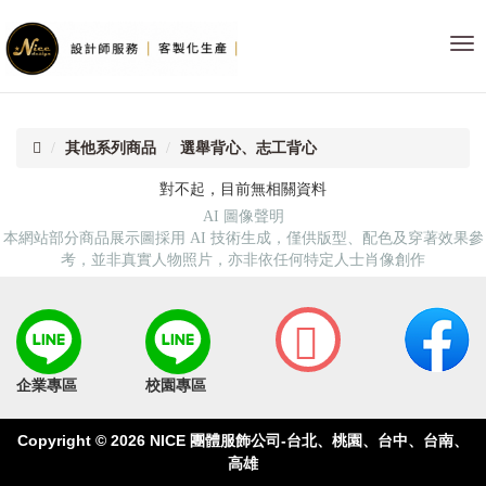
首
NI
頁
團
體
服
飾
其他系列商品
選舉背心、志工背心
公
司-
對不起，目前無相關資料
台
AI 圖像聲明
北
本網站部分商品展示圖採用 AI 技術生成，僅供版型、配色及穿著效果參
桃
考，並非真實人物照片，亦非依任何特定人士肖像創作
園
台
中
台
南
高
企業專區
校園專區
雄
Copyright © 2026
NICE 團體服飾公司-台北、桃園、台中、台南、
高雄